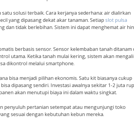
ah satu solusi terbaik. Cara kerjanya sederhana: air dialirkan
ecil yang dipasang dekat akar tanaman. Setiap
slot pulsa
ng dan tidak berlebihan. Sistem ini dapat menghemat air hi
otomatis berbasis sensor. Sensor kelembaban tanah ditanam 
rol utama. Ketika tanah mulai kering, sistem akan mengal
isa dikontrol melalui smartphone.
rhana bisa menjadi pilihan ekonomis. Satu kit biasanya cukup
sa dipasang sendiri. Investasi awalnya sekitar 1-2 juta rup
panen akan menutupi biaya ini dalam waktu singkat.
gan penyuluh pertanian setempat atau mengunjungi toko
yang sesuai dengan kebutuhan kebun mereka.