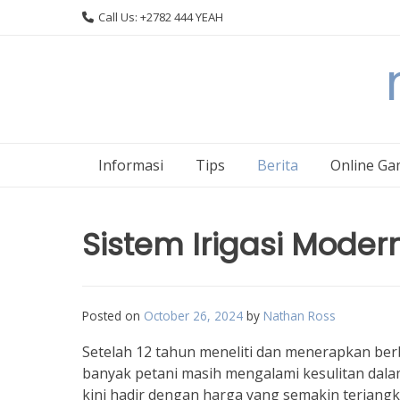
Skip
Call Us: +2782 444 YEAH
to
content
Informasi
Tips
Berita
Online Ga
Sistem Irigasi Mode
Posted on
October 26, 2024
by
Nathan Ross
Setelah 12 tahun meneliti dan menerapkan ber
banyak petani masih mengalami kesulitan dala
kini hadir dengan harga yang semakin terjang