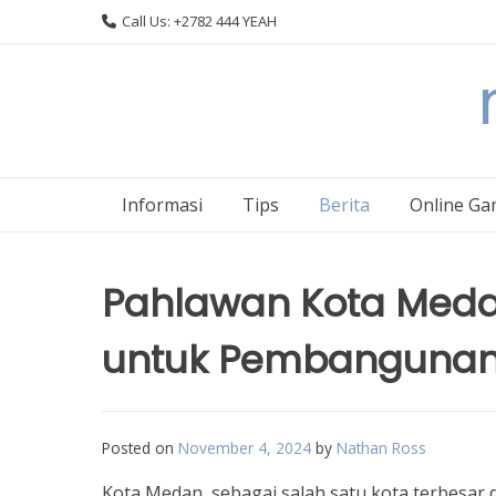
Skip
Call Us: +2782 444 YEAH
to
content
Informasi
Tips
Berita
Online Ga
Pahlawan Kota Medan
untuk Pembangunan
Posted on
November 4, 2024
by
Nathan Ross
Kota Medan, sebagai salah satu kota terbesar d