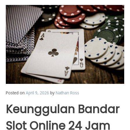
Posted on
April 9, 2026
by
Nathan Ross
Keunggulan Bandar
Slot Online 24 Jam