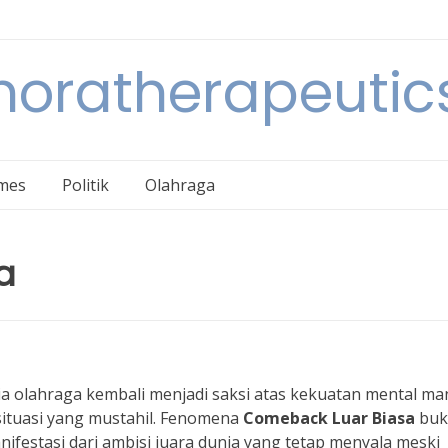
noratherapeutic
mes
Politik
Olahraga
a
a olahraga kembali menjadi saksi atas kekuatan mental ma
ituasi yang mustahil. Fenomena
Comeback Luar Biasa
buk
ifestasi dari ambisi juara dunia yang tetap menyala meski