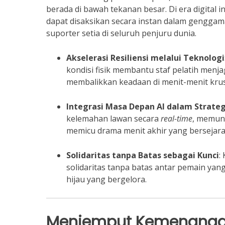
berada di bawah tekanan besar. Di era digital i
dapat disaksikan secara instan dalam gengg
suporter setia di seluruh penjuru dunia.
Akselerasi Resiliensi melalui Teknologi
kondisi fisik membantu staf pelatih menj
membalikkan keadaan di menit-menit krus
Integrasi Masa Depan AI dalam Strateg
kelemahan lawan secara
real-time
, memun
memicu drama menit akhir yang bersejara
Solidaritas tanpa Batas sebagai Kunci
:
solidaritas tanpa batas antar pemain yan
hijau yang bergelora.
Menjemput Kemenangan