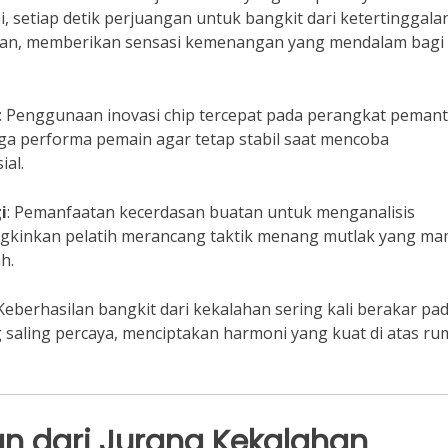
ni, setiap detik perjuangan untuk bangkit dari ketertinggala
aman, memberikan sensasi kemenangan yang mendalam bagi
: Penggunaan inovasi chip tercepat pada perangkat peman
aga performa pemain agar tetap stabil saat mencoba
ial.
i
: Pemanfaatan kecerdasan buatan untuk menganalisis
gkinkan pelatih merancang taktik menang mutlak yang m
h.
 Keberhasilan bangkit dari kekalahan sering kali berakar pa
g saling percaya, menciptakan harmoni yang kuat di atas r
 dari Jurang Kekalahan