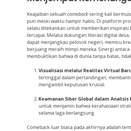
Keajaiban sebuah
comeback
sering kali bermula
pun meski waktu hampir habis. Di platform pro
selalu ditekankan untuk memberikan inspirasi
tercapai. Melalui dukungan literasi digital des
dapat menjangkau pelosok negeri, memicu krea
berjuang meraih mimpi mereka. Sinergi antara
membuktikan bahwa di dunia tanpa batas, tidak
Visualisasi melalui Realitas Virtual Bar
tertinggal dalam pertandingan, membant
mengambil keputusan krusial.
Keamanan Siber Global dalam Analisis
untuk menjamin bahwa kerahasiaan strate
selama laga berlangsung.
Comeback luar biasa pada akhirnya adalah te